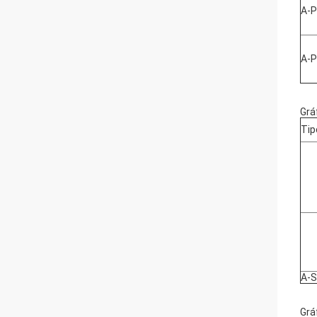
A-
A-
Grá
Tip
A-S
Grá