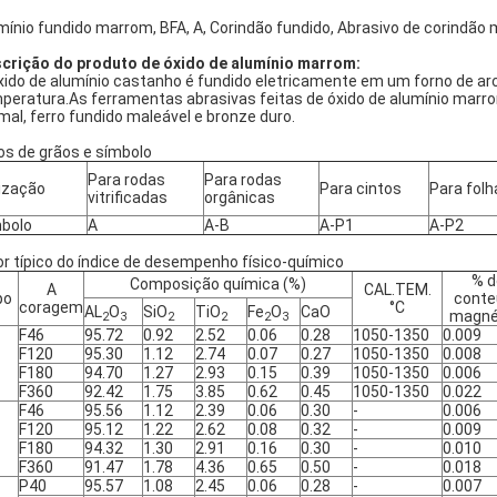
mínio fundido marrom, BFA, A, Corindão fundido, Abrasivo de corindão
crição do produto de óxido de alumínio marrom:
xido de alumínio castanho é fundido eletricamente em um forno de arco
peratura.As ferramentas abrasivas feitas de óxido de alumínio marr
mal, ferro fundido maleável e bronze duro.
os de grãos e símbolo
Para rodas
Para rodas
lização
Para cintos
Para folh
vitrificadas
orgânicas
bolo
A
A-B
A-P1
A-P2
or típico do índice de desempenho físico-químico
% d
Composição química (%)
A
CAL.TEM.
po
conte
coragem
°C
AL
O
SiO
TiO
Fe
O
CaO
magné
2
3
2
2
2
3
F46
95.72
0.92
2.52
0.06
0.28
1050-1350
0.009
F120
95.30
1.12
2.74
0.07
0.27
1050-1350
0.008
F180
94.70
1.27
2.93
0.15
0.39
1050-1350
0.006
F360
92.42
1.75
3.85
0.62
0.45
1050-1350
0.022
F46
95.56
1.12
2.39
0.06
0.30
-
0.006
F120
95.12
1.22
2.62
0.08
0.32
-
0.009
F180
94.32
1.30
2.91
0.16
0.30
-
0.010
F360
91.47
1.78
4.36
0.65
0.50
-
0.018
P40
95.57
1.08
2.45
0.06
0.28
-
0.007