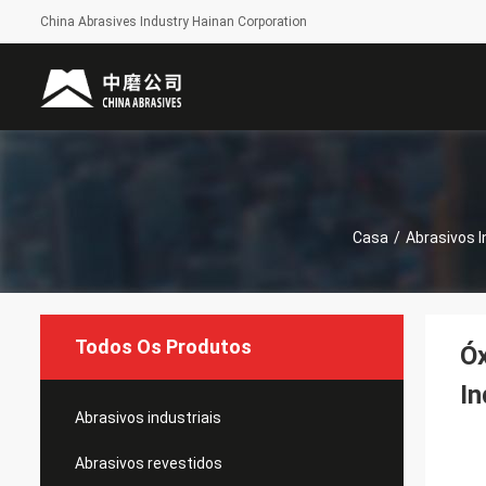
China Abrasives Industry Hainan Corporation
Casa
/
Abrasivos I
Todos Os Produtos
Óx
In
Abrasivos industriais
Abrasivos revestidos