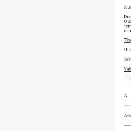
Alu
Des
O ó
tem
nor
Tip
Uti
Sím
Val
Ti
A
A-B