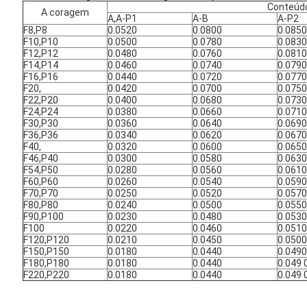
Conteúd
A coragem
A,A-P1
A-B
A-P2
F8,P8
0.0520
0.0800
0.0850
F10,P10
0.0500
0.0780
0.0830
F12,P12
0.0480
0.0760
0.0810
F14,P14
0.0460
0.0740
0.0790
F16,P16
0.0440
0.0720
0.0770
F20,
0.0420
0.0700
0.0750
F22,P20
0.0400
0.0680
0.0730
F24,P24
0.0380
0.0660
0.0710
F30,P30
0.0360
0.0640
0.0690
F36,P36
0.0340
0.0620
0.0670
F40,
0.0320
0.0600
0.0650
F46,P40
0.0300
0.0580
0.0630
F54,P50
0.0280
0.0560
0.0610
F60,P60
0.0260
0.0540
0.0590
F70,P70
0.0250
0.0520
0.0570
F80,P80
0.0240
0.0500
0.0550
F90,P100
0.0230
0.0480
0.0530
F100
0.0220
0.0460
0.0510
F120,P120
0.0210
0.0450
0.0500
F150,P150
0.0180
0.0440
0.0490
F180,P180
0.0180
0.0440
0.049 
F220,P220
0.0180
0.0440
0.049 