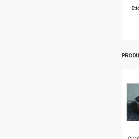
Eti
PROD
Circô