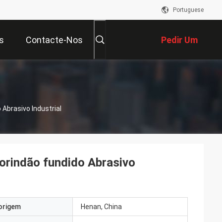
Portuguese
s
Contacte-Nos
Pedir Um
Orçamento
Abrasivo Industrial
orindão fundido Abrasivo
origem
Henan, China