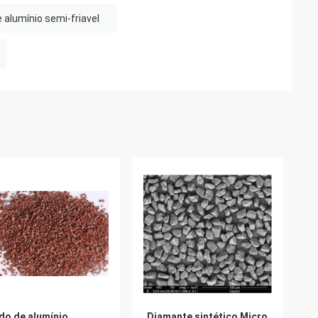
 alumínio semi-friavel
do de alumínio
Diamante sintético Micro