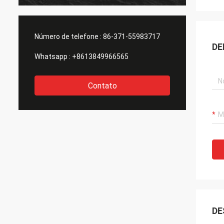
Número de telefone :
86-371-55983717
DE
Whatsapp :
+8613849966565
Contato
DE