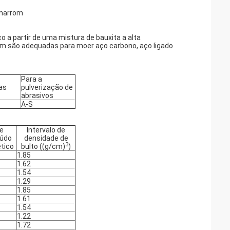
 marrom
 a partir de uma mistura de bauxita a alta
om são adequadas para moer aço carbono, aço ligado
Para a
as
pulverização de
abrasivos
A-S
e
Intervalo de
údo
densidade de
3
tico
bulto ((g/cm)
)
1.85
1.62
1.54
1.29
1.85
1.61
1.54
1.22
1.72