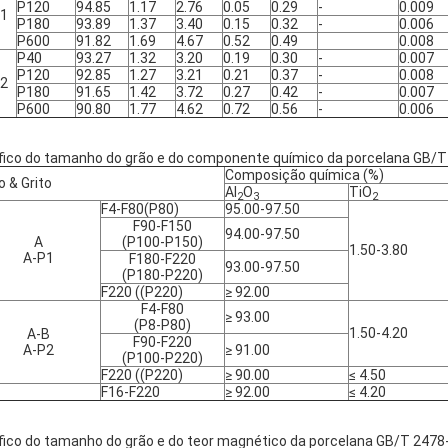
P120
94.85
1.17
2.76
0.05
0.29
-
0.009
P1
P180
93.89
1.37
3.40
0.15
0.32
-
0.006
P600
91.82
1.69
4.67
0.52
0.49
0.008
P40
93.27
1.32
3.20
0.19
0.30
-
0.007
P120
92.85
1.27
3.21
0.21
0.37
-
0.008
P2
P180
91.65
1.42
3.72
0.27
0.42
-
0.007
P600
90.80
1.77
4.62
0.72
0.56
-
0.006
fico do tamanho do grão e do componente químico da porcelana GB/
Composição química (%)
o & Grito
Al
O
TiO
2
3
2
F4-F80(P80)
95.00-97.50
F90-F150
94.00-97.50
A
(P100-P150)
1.50-3.80
A-P1
F180-F220
93.00-97.50
(P180-P220)
F220 ((P220)
≥ 92.00
F4-F80
≥ 93.00
(P8-P80)
1.50-4.20
A-B
F90-F220
A-P2
≥ 91.00
(P100-P220)
F220 ((P220)
≥ 90.00
≤ 4.50
F16-F220
≥ 92.00
≤ 4.20
fico do tamanho do grão e do teor magnético da porcelana GB/T 2478