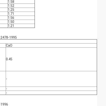
1.58
1.52
1.25
1.71
1.56
1.50
1.21
T 2478-1995
CaO
0.45
-
-
-
-1996