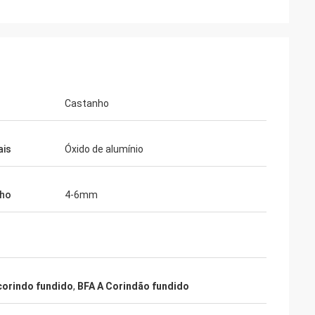
Castanho
ais
Óxido de alumínio
ho
4-6mm
corindo fundido
,
BFA A Corindão fundido