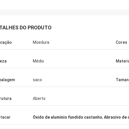
TALHES DO PRODUTO
icação
Moedura
Cores
eza
Médio
Materi
balagem
saco
Taman
Maria
rutura
Aberto
idade é muito boa e estável.
s felizes com a equipe com quem
hamos. Esperamos continuar a
tacar
Óxido de alumínio fundido castanho
,
Abrasivo de 
ar nos negócios por muitos anos. -
do. - Obrigado.