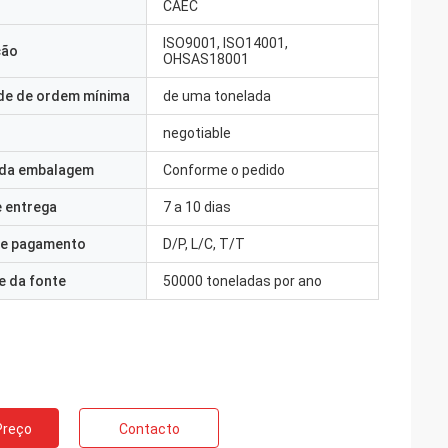
CAEC
ISO9001, ISO14001,
ção
OHSAS18001
de de ordem mínima
de uma tonelada
negotiable
 da embalagem
Conforme o pedido
 entrega
7 a 10 dias
e pagamento
D/P, L/C, T/T
e da fonte
50000 toneladas por ano
Preço
Contacto