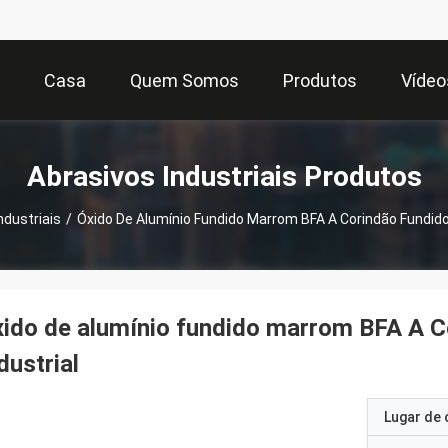
Casa
Quem Somos
Produtos
Vídeo
Abrasivos Industriais Produtos
ndustriais
/
Óxido De Alumínio Fundido Marrom BFA A Corindão Fundido 
ido de alumínio fundido marrom BFA A C
dustrial
Lugar de 