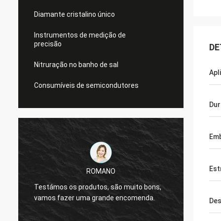
Diamante cristalino único
Instrumentos de medição de
precisão
DE
Nitruração no banho de sal
Apl
Consumíveis de semicondutores
Dur
Em
Est
ROMANO
A qual
m
Testámos os produtos, são muito bons,
Estamo
vamos fazer uma grande encomenda.
trabal
Des
cooper
Obriga