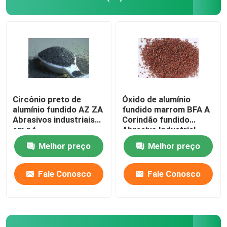
Abrasivos ligados
rolamento de esferas do rolo
Inserções da ferramenta de carboneto
Circônio preto de
Óxido de alumínio
alumínio fundido AZ ZA
fundido marrom BFA A
Abrasivos industriais
Corindão fundido
Abrasivos de ligação de resina
em pó
Abrasivo Industrial
Melhor preço
Melhor preço
Abrasivos ligados a metais
Fale Conosco
Fale Conosco
Instrumentos de medição de rolamentos
Abrasivos vitrificados ligados