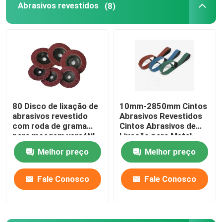
Abrasivos revestidos
(8)
Ferramentas electropladas
Peças sobressalentes de rolamento
Esparguete de diamantes
80 Disco de lixação de
10mm-2850mm Cintos
abrasivos revestido
Abrasivos Revestidos
Diamante cristalino único
com roda de grama
Cintos Abrasivos de
para moagem versátil
Lixação para Metal
Instrumentos de medição de precisão
Melhor preço
Melhor preço
Fale Conosco
Fale Conosco
Nitruração no banho de sal
Consumíveis de semicondutores