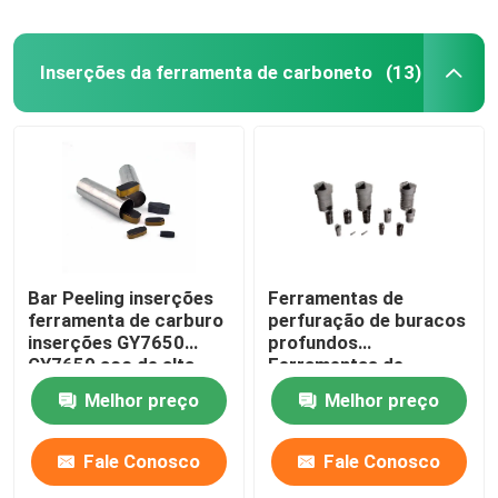
Inserções da ferramenta de carboneto
(13)
Bar Peeling inserções
Ferramentas de
ferramenta de carburo
perfuração de buracos
inserções GY7650
profundos
GY7659 aço de alta
Ferramentas de
dureza
carburo inserem
Melhor preço
Melhor preço
perfuração
Fale Conosco
Fale Conosco