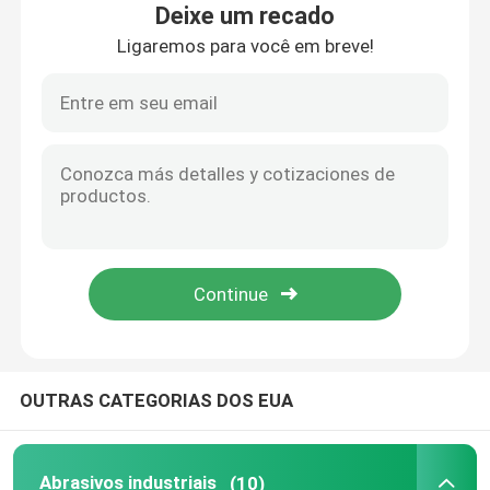
Deixe um recado
Ligaremos para você em breve!
Sobre nós
Visita à fábrica
Controle de qualidade
Contacte-nos
Solicite um orçamento
OUTRAS CATEGORIAS DOS EUA
Abrasivos industriais
Abrasivos revestidos
Abrasivos industriais
(10)