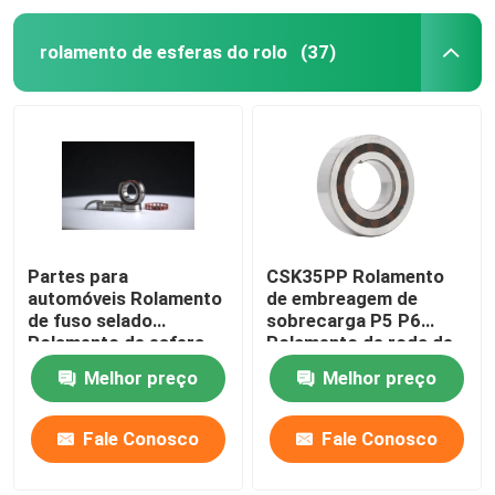
rolamento de esferas do rolo
(37)
Partes para
CSK35PP Rolamento
automóveis Rolamento
de embreagem de
de fuso selado
sobrecarga P5 P6
Rolamento de esfera
Rolamento de roda de
de contacto angular
via única Sprag
Melhor preço
Melhor preço
selado 70, 72, 718, 719
para máquinas-
ferramenta Sp
Fale Conosco
Fale Conosco