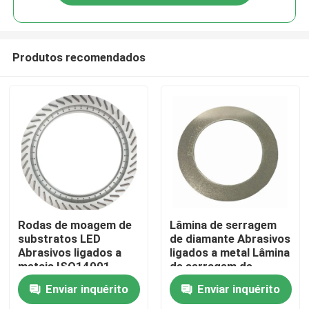
Produtos recomendados
Para casa
Rodas de moagem de
Lâmina de serragem
substratos LED
de diamante Abrasivos
Abrasivos ligados a
ligados a metal Lâmina
Produtos
metais ISO14001
de serragem de
diamante
Enviar inquérito
Enviar inquérito
Vídeos