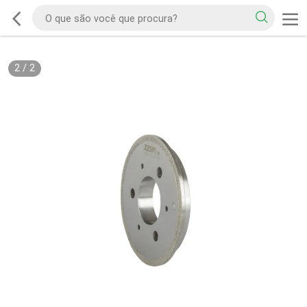
2
/
2