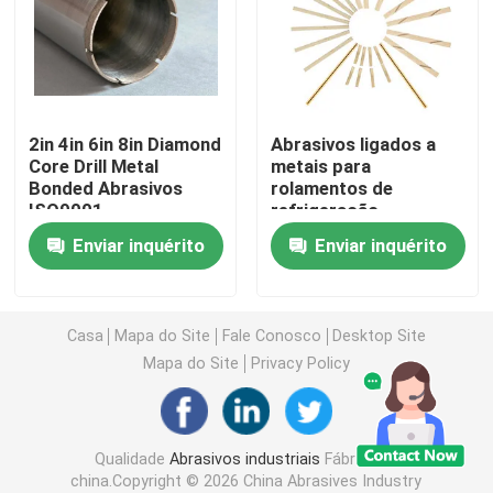
Abrasivos ligados
rolamento de esferas do rolo
2in 4in 6in 8in Diamond
Abrasivos ligados a
Core Drill Metal
metais para
Bonded Abrasivos
rolamentos de
Inserções da ferramenta de carboneto
ISO9001
refrigeração
Enviar inquérito
Enviar inquérito
Abrasivos de ligação de resina
Abrasivos ligados a metais
Casa
Mapa do Site
Fale Conosco
Desktop Site
Mapa do Site
Privacy Policy
Instrumentos de medição de rolamentos
Qualidade
Abrasivos industriais
Fábrica da
Abrasivos vitrificados ligados
china.Copyright © 2026 China Abrasives Industry