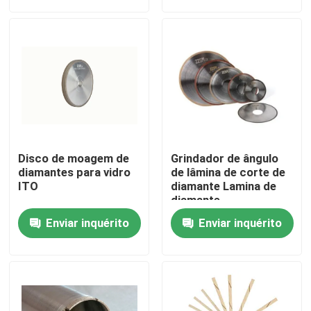
Sobre nós
Visita à fábrica
Controle de qualidade
Disco de moagem de
Grindador de ângulo
Contacte-nos
diamantes para vidro
de lâmina de corte de
ITO
diamante Lamina de
diamante
Homologação OHSAS
Solicite um orçamento
Enviar inquérito
Enviar inquérito
Abrasivos industriais
Abrasivos revestidos