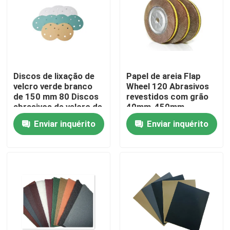
Sobre nós
Visita à fábrica
Discos de lixação de
Papel de areia Flap
velcro verde branco
Wheel 120 Abrasivos
Controle de qualidade
de 150 mm 80 Discos
revestidos com grão
abrasivos de velcro de
40mm-450mm
grão
Polishing Flap Disc
Enviar inquérito
Enviar inquérito
Contacte-nos
Solicite um orçamento
Abrasivos industriais
Abrasivos revestidos