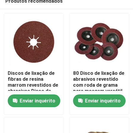
Produtos recomendados
Discos de lixação de
80 Disco de lixação de
fibras de resina
abrasivos revestido
marrom revestidos de
com roda de grama
abrasivos Disco de
para moagem versátil
Para casa
fibras para moedor de
Enviar inquérito
Enviar inquérito
ângulos
Produtos
Vídeos