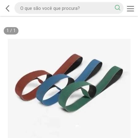
1
/
1